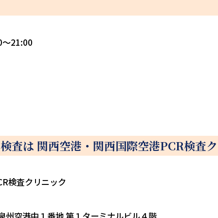
～21:00
原検査は 関西空港・関西国際空港PCR検査
CR検査クリニック
尻町泉州空港中１番地 第１ターミナルビル４階